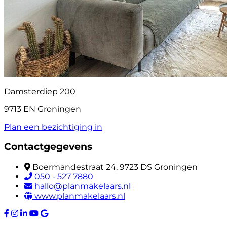
Damsterdiep 200
9713 EN Groningen
Plan een bezichtiging in
Contactgegevens
Boermandestraat 24, 9723 DS Groningen
050 - 527 7880
hallo@planmakelaars.nl
www.planmakelaars.nl