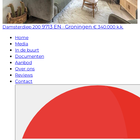
9713 EN · Groningen
Damsterdiep 200
€ 340.000 k.k.
Home
Media
In de buurt
Documenten
Aanbod
Over ons
Reviews
Contact